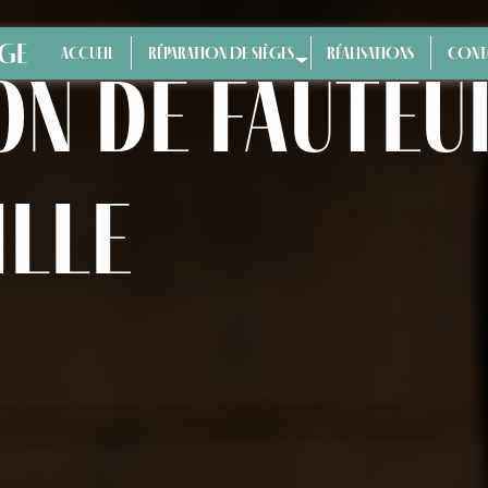
ÈGE
ACCUEIL
RÉPARATION DE SIÈGES
RÉALISATIONS
CONT
n de fauteui
lle