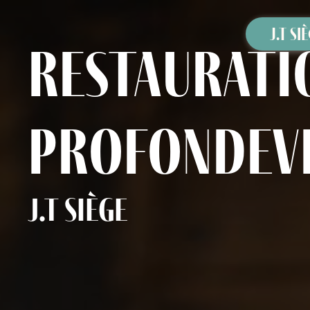
Panneau de gestion des cookies
J.T SI
restauratio
Profondevi
J.T Siège