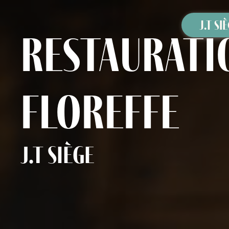
Panneau de gestion des cookies
J.T SI
restauratio
Floreffe
J.T Siège