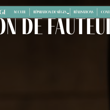
ÈGE
ACCUEIL
RÉPARATION DE SIÈGES
RÉALISATIONS
CONT
n de fauteui