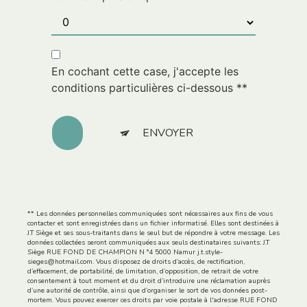
En cochant cette case, j'accepte les
conditions particulières ci-dessous **
ENVOYER
** Les données personnelles communiquées sont nécessaires aux fins de vous
contacter et sont enregistrées dans un fichier informatisé. Elles sont destinées à
J.T Siège et ses sous-traitants dans le seul but de répondre à votre message. Les
données collectées seront communiquées aux seuls destinataires suivants: J.T
Siège RUE FOND DE CHAMPION N °4 5000 Namur j.t.style-
sieges@hotmail.com. Vous disposez de droits d’accès, de rectification,
d’effacement, de portabilité, de limitation, d’opposition, de retrait de votre
consentement à tout moment et du droit d’introduire une réclamation auprès
d’une autorité de contrôle, ainsi que d’organiser le sort de vos données post-
mortem. Vous pouvez exercer ces droits par voie postale à l'adresse RUE FOND