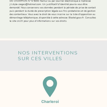
DE CHAMPION N °4 5000 Namur ou par courrier électronique à l'adresse
j.t.style-sieges@hotmail.com. Un justificatif d'identité pourra vous être
demandé. Nous conservons vos données pendant la période de prise de contact
puis pendant la durée de prescription légale aux fins probatoires et de gestion
des contentieux. Vous avez le droit de vous inscrire sur la liste d'opposition au
démarchage téléphonique, disponible à cette adresse:
Bloctel.gouv.fr
. Consultez
le site cnil.fr pour plus d’informations sur vos droits.
NOS INTERVENTIONS
SUR CES VILLES
Charleroi