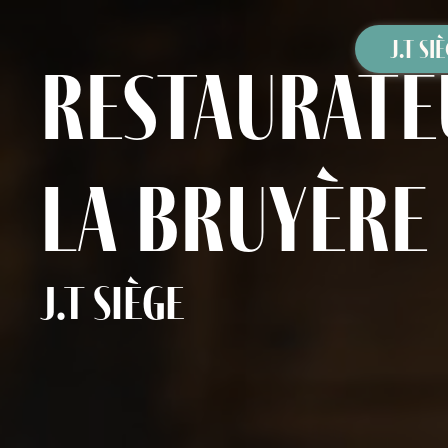
Panneau de gestion des cookies
J.T SI
restaurate
La Bruyère
J.T Siège