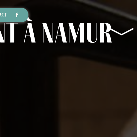
ACT
nt à Namur