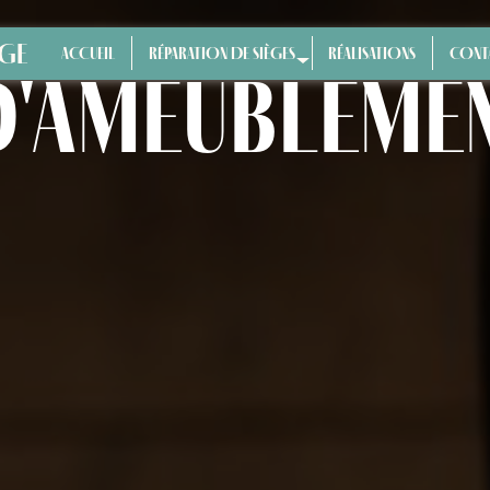
ÈGE
ACCUEIL
RÉPARATION DE SIÈGES
RÉALISATIONS
CONT
 d'ameubleme