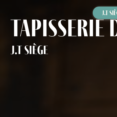
Panneau de gestion des cookies
J.T SI
tapisserie
J.T Siège