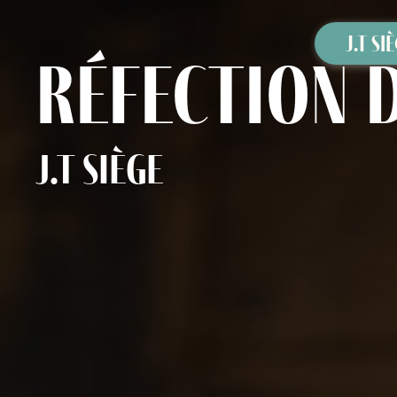
Panneau de gestion des cookies
J.T SI
réfection 
J.T Siège