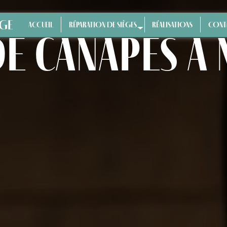
ÈGE
ACCUEIL
RÉPARATION DE SIÈGES
RÉALISATIONS
CONT
de canapés à