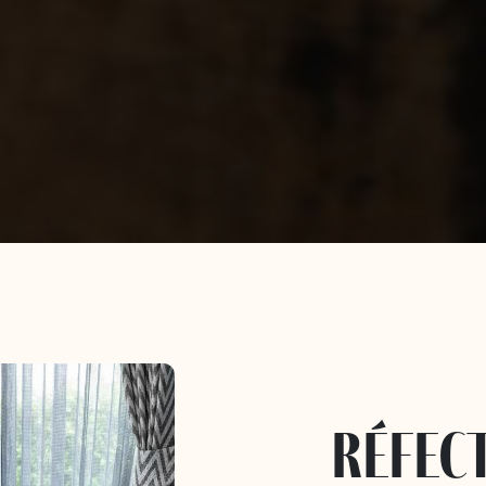
réfec