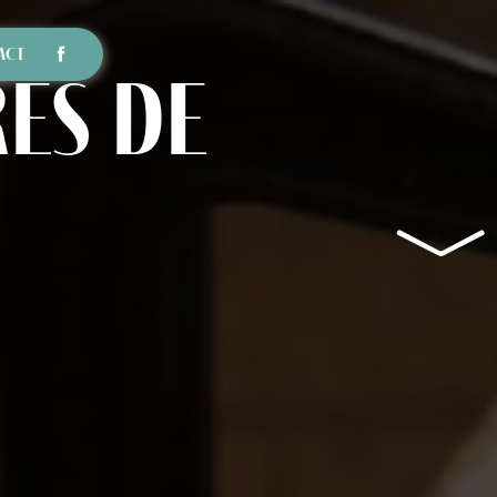
ACT
ès de