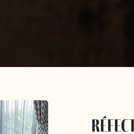
réfec