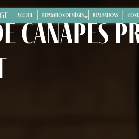
ÈGE
ACCUEIL
RÉPARATION DE SIÈGES
RÉALISATIONS
CONT
de canapés pr
t