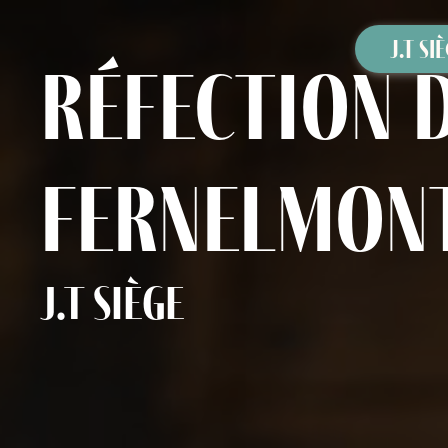
Panneau de gestion des cookies
J.T SI
réfection 
Fernelmon
J.T Siège