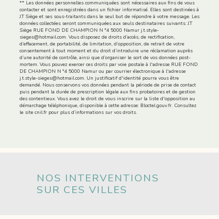
** Les données personnelles communiquées sont nécessaires aux fins de vous
contacter et sont enregistrées dans un fichier informatisé. Elles sont destinées à
J.T Siège et ses sous-traitants dans le seul but de répondre à votre message. Les
données collectées seront communiquées aux seuls destinataires suivants: J.T
Siège RUE FOND DE CHAMPION N °4 5000 Namur j.t.style-
sieges@hotmail.com. Vous disposez de droits d’accès, de rectification,
d’effacement, de portabilité, de limitation, d’opposition, de retrait de votre
consentement à tout moment et du droit d’introduire une réclamation auprès
d’une autorité de contrôle, ainsi que d’organiser le sort de vos données post-
mortem. Vous pouvez exercer ces droits par voie postale à l'adresse RUE FOND
DE CHAMPION N °4 5000 Namur ou par courrier électronique à l'adresse
j.t.style-sieges@hotmail.com. Un justificatif d'identité pourra vous être
demandé. Nous conservons vos données pendant la période de prise de contact
puis pendant la durée de prescription légale aux fins probatoires et de gestion
des contentieux. Vous avez le droit de vous inscrire sur la liste d'opposition au
démarchage téléphonique, disponible à cette adresse:
Bloctel.gouv.fr
. Consultez
le site cnil.fr pour plus d’informations sur vos droits.
NOS INTERVENTIONS
SUR CES VILLES