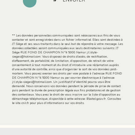
ENVOYER
** Les données personnelles communiquées sont nécessaires aux fins de vous
contacter et sont enregistrées dans un fichier informatisé. Elles sont destinées à
J.T Siège et ses sous-traitants dans le seul but de répondre à votre message. Les
données collectées seront communiquées aux seuls destinataires suivants: J.T
Siège RUE FOND DE CHAMPION N °4 5000 Namur j.t.style-
sieges@hotmail.com. Vous disposez de droits d’accès, de rectification,
d’effacement, de portabilité, de limitation, d’opposition, de retrait de votre
consentement à tout moment et du droit d’introduire une réclamation auprès
d’une autorité de contrôle, ainsi que d’organiser le sort de vos données post-
mortem. Vous pouvez exercer ces droits par voie postale à l'adresse RUE FOND
DE CHAMPION N °4 5000 Namur ou par courrier électronique à l'adresse
j.t.style-sieges@hotmail.com. Un justificatif d'identité pourra vous être
demandé. Nous conservons vos données pendant la période de prise de contact
puis pendant la durée de prescription légale aux fins probatoires et de gestion
des contentieux. Vous avez le droit de vous inscrire sur la liste d'opposition au
démarchage téléphonique, disponible à cette adresse:
Bloctel.gouv.fr
. Consultez
le site cnil.fr pour plus d’informations sur vos droits.