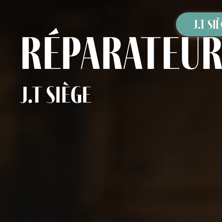
Panneau de gestion des cookies
J.T SI
réparateur
J.T Siège