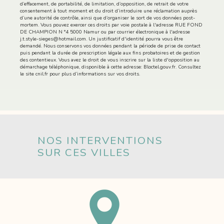
d’effacement, de portabilité, de limitation, d’opposition, de retrait de votre
consentement à tout moment et du droit d’introduire une réclamation auprès
d’une autorité de contrôle, ainsi que d’organiser le sort de vos données post-
mortem. Vous pouvez exercer ces droits par voie postale à l'adresse RUE FOND
DE CHAMPION N °4 5000 Namur ou par courrier électronique à l'adresse
j.t.style-sieges@hotmail.com. Un justificatif d'identité pourra vous être
demandé. Nous conservons vos données pendant la période de prise de contact
puis pendant la durée de prescription légale aux fins probatoires et de gestion
des contentieux. Vous avez le droit de vous inscrire sur la liste d'opposition au
démarchage téléphonique, disponible à cette adresse:
Bloctel.gouv.fr
. Consultez
le site cnil.fr pour plus d’informations sur vos droits.
NOS INTERVENTIONS
SUR CES VILLES