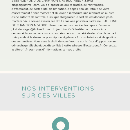
Siège RUE FOND DE CHAMPION N °4 5000 Namur j.t.style-
sieges@hotmail.com. Vous disposez de droits d’accès, de rectification,
d’effacement, de portabilité, de limitation, d’opposition, de retrait de votre
consentement à tout moment et du droit d’introduire une réclamation auprès
d’une autorité de contrôle, ainsi que d’organiser le sort de vos données post-
mortem. Vous pouvez exercer ces droits par voie postale à l'adresse RUE FOND
DE CHAMPION N °4 5000 Namur ou par courrier électronique à l'adresse
j.t.style-sieges@hotmail.com. Un justificatif d'identité pourra vous être
demandé. Nous conservons vos données pendant la période de prise de contact
puis pendant la durée de prescription légale aux fins probatoires et de gestion
des contentieux. Vous avez le droit de vous inscrire sur la liste d'opposition au
démarchage téléphonique, disponible à cette adresse:
Bloctel.gouv.fr
. Consultez
le site cnil.fr pour plus d’informations sur vos droits.
NOS INTERVENTIONS
SUR CES VILLES