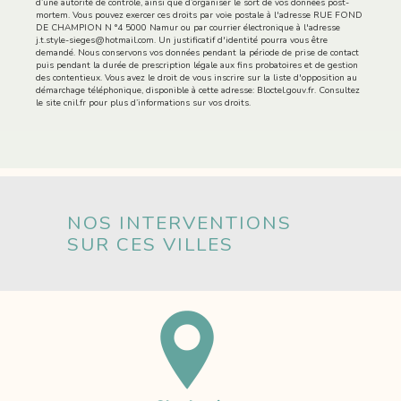
d’une autorité de contrôle, ainsi que d’organiser le sort de vos données post-
mortem. Vous pouvez exercer ces droits par voie postale à l'adresse RUE FOND
DE CHAMPION N °4 5000 Namur ou par courrier électronique à l'adresse
j.t.style-sieges@hotmail.com. Un justificatif d'identité pourra vous être
demandé. Nous conservons vos données pendant la période de prise de contact
puis pendant la durée de prescription légale aux fins probatoires et de gestion
des contentieux. Vous avez le droit de vous inscrire sur la liste d'opposition au
démarchage téléphonique, disponible à cette adresse:
Bloctel.gouv.fr
. Consultez
le site cnil.fr pour plus d’informations sur vos droits.
NOS INTERVENTIONS
SUR CES VILLES