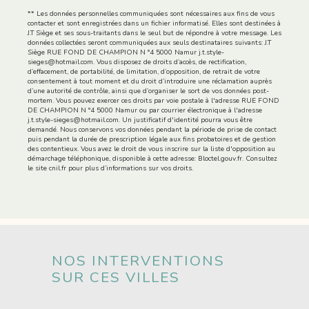
** Les données personnelles communiquées sont nécessaires aux fins de vous
contacter et sont enregistrées dans un fichier informatisé. Elles sont destinées à
J.T Siège et ses sous-traitants dans le seul but de répondre à votre message. Les
données collectées seront communiquées aux seuls destinataires suivants: J.T
Siège RUE FOND DE CHAMPION N °4 5000 Namur j.t.style-
sieges@hotmail.com. Vous disposez de droits d’accès, de rectification,
d’effacement, de portabilité, de limitation, d’opposition, de retrait de votre
consentement à tout moment et du droit d’introduire une réclamation auprès
d’une autorité de contrôle, ainsi que d’organiser le sort de vos données post-
mortem. Vous pouvez exercer ces droits par voie postale à l'adresse RUE FOND
DE CHAMPION N °4 5000 Namur ou par courrier électronique à l'adresse
j.t.style-sieges@hotmail.com. Un justificatif d'identité pourra vous être
demandé. Nous conservons vos données pendant la période de prise de contact
puis pendant la durée de prescription légale aux fins probatoires et de gestion
des contentieux. Vous avez le droit de vous inscrire sur la liste d'opposition au
démarchage téléphonique, disponible à cette adresse:
Bloctel.gouv.fr
. Consultez
le site cnil.fr pour plus d’informations sur vos droits.
NOS INTERVENTIONS
SUR CES VILLES