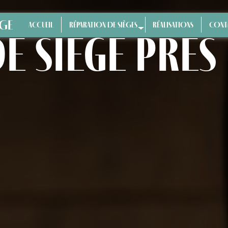
ÈGE
ACCUEIL
RÉPARATION DE SIÈGES
RÉALISATIONS
CONT
e siège près