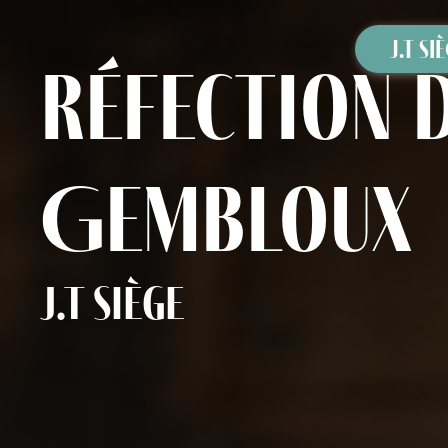
Panneau de gestion des cookies
J.T SI
réfection d
Gembloux
J.T Siège