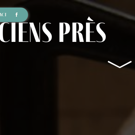
ACT
ciens près