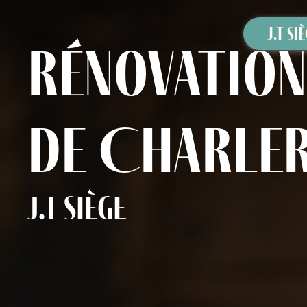
Panneau de gestion des cookies
J.T SI
rénovation 
de Charle
J.T Siège