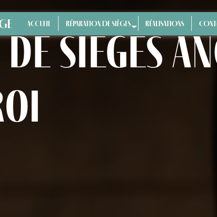
ÈGE
ACCUEIL
RÉPARATION DE SIÈGES
RÉALISATIONS
CONT
de sièges an
roi